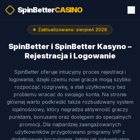
SpinBetter
CASINO
Zaktualizowano: sierpień 2026
SpinBetter i SpinBetter Kasyno –
Rejestracja i Logowanie
SpinBetter oferuje intuicyjny proces rejestracji i
logowania, dzięki czemu nowi gracze mogą szybko
rozpocząć rozgrywkę, a stali użytkownicy bez
problemu wracać do swojego konta. Na stronie
głównej warto podkreślić także rozbudowany system
lojalnościowy, który nagradza aktywność graczy
punktami, bonusami oraz dostępem do specjalnych
promocji. Dla najbardziej zaangażowanych
użytkowników przygotowano programy VIP z
dodatkowymi korzyściami, takimi jak indywidualna