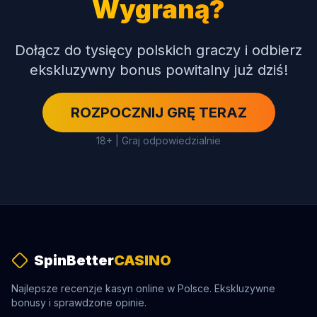
Wygraną?
Dołącz do tysięcy polskich graczy i odbierz
ekskluzywny bonus powitalny już dziś!
ROZPOCZNIJ GRĘ TERAZ
18+ | Graj odpowiedzialnie
SpinBetter
CASINO
Najlepsze recenzje kasyn online w Polsce. Ekskluzywne
bonusy i sprawdzone opinie.