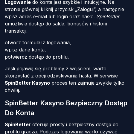
Logowanie
do konta jest szybkie i intuicyjne. Na
stronie głównej kliknij przycisk „Zaloguj”, a następnie
wpisz adres e-mail lub login oraz hasło.
SpinBetter
umożliwia dostęp do salda, bonusów i historii
transakcji.
otwórz formularz logowania,
wpisz dane konta,
potwierdź dostęp do profilu.
Jeśli pojawią się problemy z wejściem, warto
skorzystać z opcji odzyskiwania hasła. W serwisie
SpinBetter Kasyno
proces ten zajmuje zwykle tylko
chwilę.
SpinBetter Kasyno Bezpieczny Dostęp
Do Konta
SpinBetter
oferuje prosty i bezpieczny dostęp do
profilu gracza. Podczas logowania warto używać