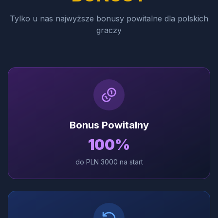
Tylko u nas najwyższe bonusy powitalne dla polskich
graczy
Bonus Powitalny
100%
do PLN 3000 na start